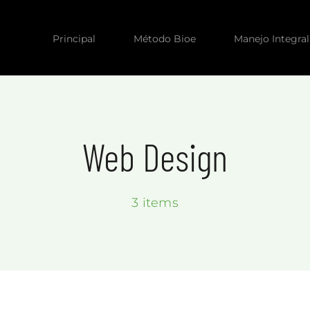
Principal
Método Bioe
Manejo Integral
Web Design
3 items